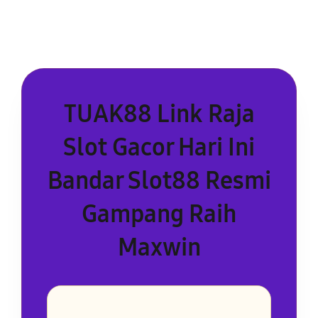
TUAK88 Link Raja
Slot Gacor Hari Ini
Bandar Slot88 Resmi
Gampang Raih
Maxwin