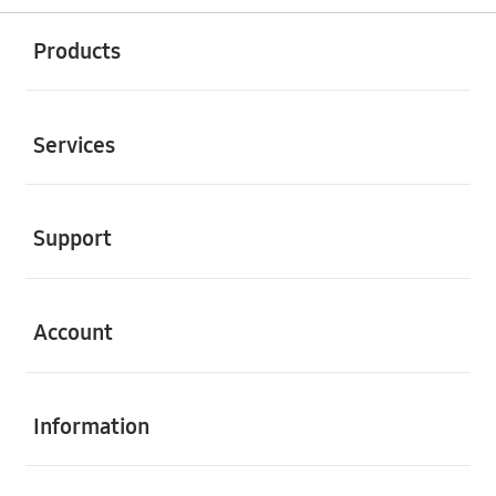
Buka
Footer Navigation
Products
Buka
Services
Buka
Support
Buka
Account
Buka
Information
Buka