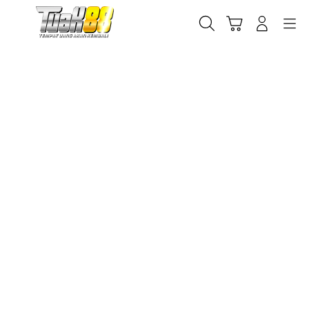
Skip
to
Cari
Troli
Login
Navigation
content